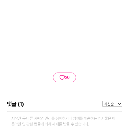
20
댓글 (
1
)