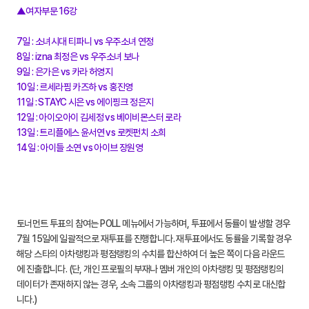
▲여자부문 16강
7일 : 소녀시대 티파니 vs 우주소녀 연정
8일 : izna 최정은 vs 우주소녀 보나
9일 : 은가은 vs 카라 허영지
10일 : 르세라핌 카즈하 vs 홍진영
11일 : STAYC 시은 vs 에이핑크 정은지
12일 : 아이오아이 김세정 vs 베이비몬스터 로라
13일 : 트리플에스 윤서연 vs 로켓펀치 소희
14일 : 아이들 소연 vs 아이브 장원영
토너먼트 투표의 참여는 POLL 메뉴에서 가능하며, 투표에서 동률이 발생할 경우
7월 15일에 일괄적으로 재투표를 진행합니다. 재투표에서도 동률을 기록할 경우
해당 스타의 아차랭킹과 평점랭킹의 수치를 합산하여 더 높은 쪽이 다음 라운드
에 진출합니다. (단, 개인 프로필의 부재나 멤버 개인의 아차랭킹 및 평점랭킹의
데이터가 존재하지 않는 경우, 소속 그룹의 아차랭킹과 평점랭킹 수치로 대신합
니다.)