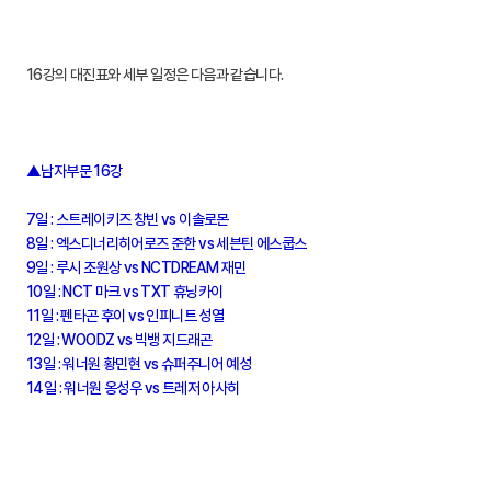
16강의 대진표와 세부 일정은 다음과 같습니다.
▲남자부문 16강
7일 : 스트레이키즈 창빈 vs 이솔로몬
8일 : 엑스디너리히어로즈 준한 vs 세븐틴 에스쿱스
9일 : 루시 조원상 vs NCTDREAM 재민
10일 : NCT 마크 vs TXT 휴닝카이
11일 : 펜타곤 후이 vs 인피니트 성열
12일 : WOODZ vs 빅뱅 지드래곤
13일 : 워너원 황민현 vs 슈퍼주니어 예성
14일 : 워너원 옹성우 vs 트레저 아사히