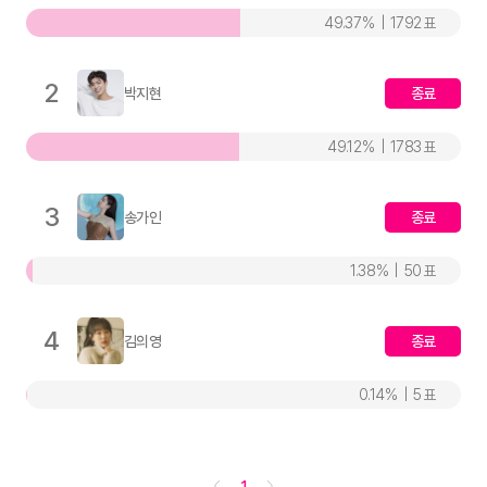
49.37
1792
2
박지현
종료
49.12
1783
3
송가인
종료
1.38
50
4
김의영
종료
0.14
5