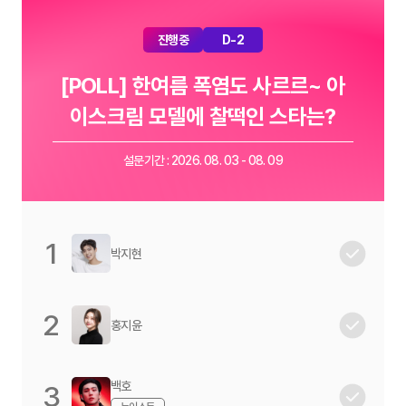
진행중
D-2
[POLL] 한여름 폭염도 사르르~ 아
이스크림 모델에 찰떡인 스타는?
설문기간 : 2026. 08. 03 - 08. 09
1
박지현
2
홍지윤
백호
3