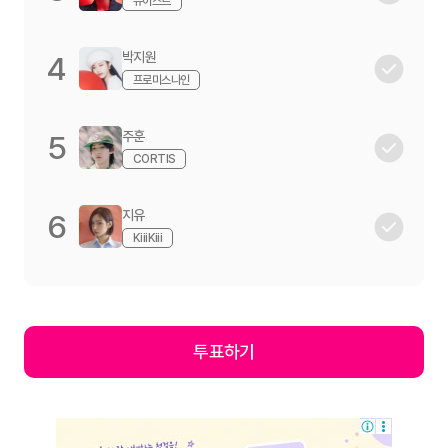
뉴이스트
박지원
4
프로미스나인
주훈
5
CORTIS
지유
6
KiiiKiii
투표하기