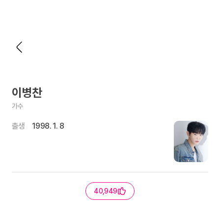
이병찬
가수
출생
1998. 1. 8
40,949