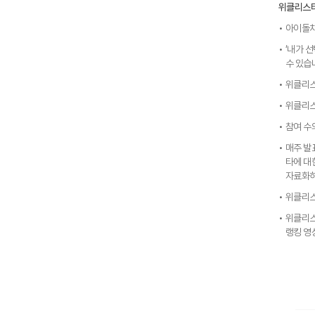
위클리스
아이돌차
‘내가 선
수 있습
위클리스
위클리스
참여 수
매주 발
타에 대
자료화하
위클리스
위클리스
랭킹 영